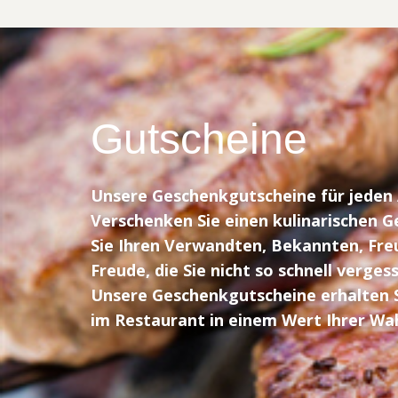
Gutscheine
Unsere Geschenkgutscheine für jeden 
Verschenken Sie einen kulinarischen 
Sie Ihren Verwandten, Bekannten, Fre
Freude, die Sie nicht so schnell verge
Unsere Geschenkgutscheine erhalten S
im Restaurant in einem Wert Ihrer Wah