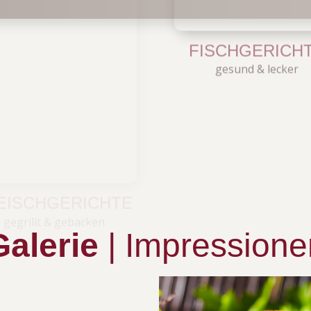
FISCHGERICH
gesund & lecker
EISCHGERICHTE
gegrillt & gebacken
Galerie
| Impressione