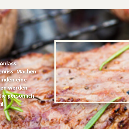
Anlass.
Genuss. Machen
unden eine
ssen werden.
ie persönlich
l.