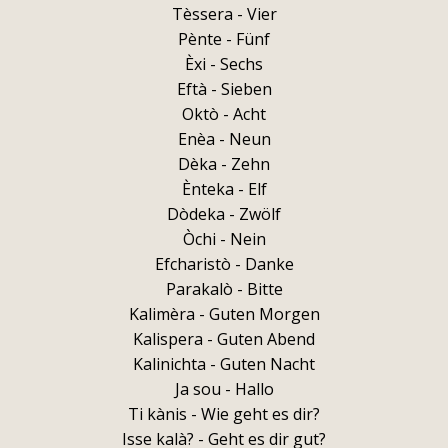
Tèssera - Vier
Pènte - Fünf
Èxi - Sechs
Eftà - Sieben
Oktò - Acht
Enèa - Neun
Dèka - Zehn
Ènteka - Elf
Dòdeka - Zwölf
Òchi - Nein
Efcharistò - Danke
Parakalò - Bitte
Kalimèra - Guten Morgen
Kalispera - Guten Abend
Kalinichta - Guten Nacht
Ja sou - Hallo
Ti kànis - Wie geht es dir?
Isse kalà? - Geht es dir gut?