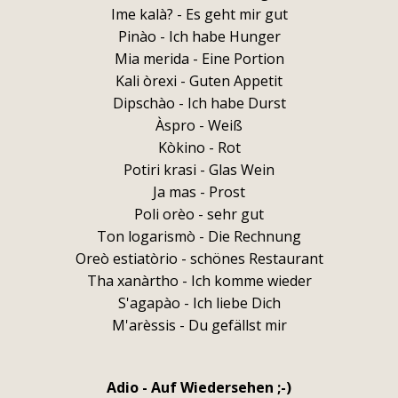
Ime kalà? - Es geht mir gut
Pinào - Ich habe Hunger
Mia merida - Eine Portion
Kali òrexi - Guten Appetit
Dipschào - Ich habe Durst
Àspro - Weiß
Kòkino - Rot
Potiri krasi - Glas Wein
Ja mas - Prost
Poli orèo - sehr gut
Ton logarismò - Die Rechnung
Oreò estiatòrio - schönes Restaurant
Tha xanàrtho - Ich komme wieder
S'agapào - Ich liebe Dich
M'arèssis - Du gefällst mir
Adio - Auf Wiedersehen ;-)